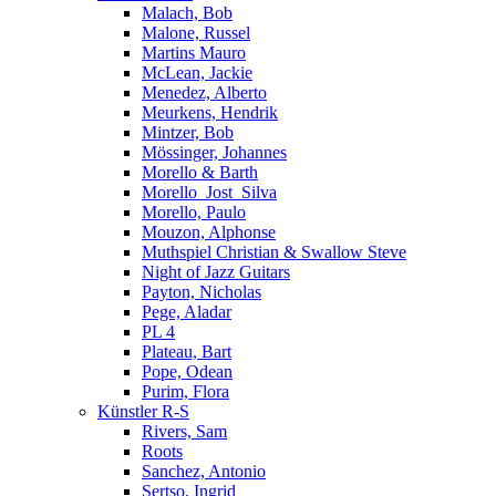
Malach, Bob
Malone, Russel
Martins Mauro
McLean, Jackie
Menedez, Alberto
Meurkens, Hendrik
Mintzer, Bob
Mössinger, Johannes
Morello & Barth
Morello_Jost_Silva
Morello, Paulo
Mouzon, Alphonse
Muthspiel Christian & Swallow Steve
Night of Jazz Guitars
Payton, Nicholas
Pege, Aladar
PL 4
Plateau, Bart
Pope, Odean
Purim, Flora
Künstler R-S
Rivers, Sam
Roots
Sanchez, Antonio
Sertso, Ingrid