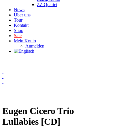
ZZ Quartet
News
Über uns
Tour
Kontakt
Shop
Sale
Mein Konto
Anmelden
Eugen Cicero Trio
Lullabies [CD]