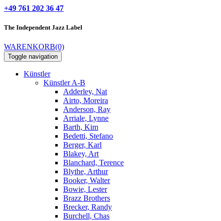
+49 761 202 36 47
The Independent
Jazz Label
WARENKORB
(0)
Toggle navigation
Künstler
Künstler A-B
Adderley, Nat
Airto, Moreira
Anderson, Ray
Arriale, Lynne
Barth, Kim
Bedetti, Stefano
Berger, Karl
Blakey, Art
Blanchard, Terence
Blythe, Arthur
Booker, Walter
Bowie, Lester
Brazz Brothers
Brecker, Randy
Burchell, Chas