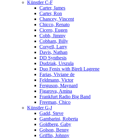
Künstler C-F
Carter, James
Carter, Ron
Chancey, Vincent
Chicco, Renato
Cicero, Eugen
Cobb, Jimmy
Cobham, Billy
Coryell, Larry
Davis, Nathan
DD Synthesis
Dudziak, Urszula
Duo Fenix with Bireli Lagrene
Farias, Viviane de
Feldmann, Victor
Ferguson, Maynard
Figarova, Amina
Frankfurt Radio Big Band
Freeman, Chico
Künstler G-J
Gadd, Steve
Gambarini, Roberta
Goldberg, Gaby
Golson, Benny
Griffin, Johnny