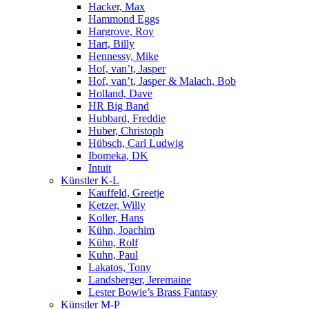
Hacker, Max
Hammond Eggs
Hargrove, Roy
Hart, Billy
Hennessy, Mike
Hof, van’t, Jasper
Hof, van’t, Jasper & Malach, Bob
Holland, Dave
HR Big Band
Hubbard, Freddie
Huber, Christoph
Hübsch, Carl Ludwig
Ibomeka, DK
Intuit
Künstler K-L
Kauffeld, Greetje
Ketzer, Willy
Koller, Hans
Kühn, Joachim
Kühn, Rolf
Kuhn, Paul
Lakatos, Tony
Landsberger, Jeremaine
Lester Bowie’s Brass Fantasy
Künstler M-P