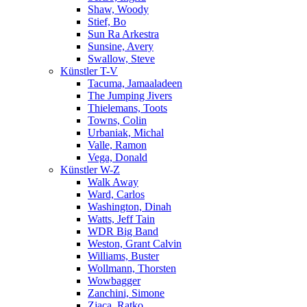
Shaw, Woody
Stief, Bo
Sun Ra Arkestra
Sunsine, Avery
Swallow, Steve
Künstler T-V
Tacuma, Jamaaladeen
The Jumping Jivers
Thielemans, Toots
Towns, Colin
Urbaniak, Michal
Valle, Ramon
Vega, Donald
Künstler W-Z
Walk Away
Ward, Carlos
Washington, Dinah
Watts, Jeff Tain
WDR Big Band
Weston, Grant Calvin
Williams, Buster
Wollmann, Thorsten
Wowbagger
Zanchini, Simone
Zjaca, Ratko