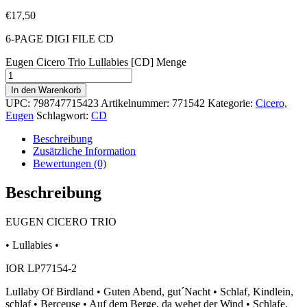
€
17,50
6-PAGE DIGI FILE CD
Eugen Cicero Trio Lullabies [CD] Menge
In den Warenkorb
UPC:
798747715423
Artikelnummer:
771542
Kategorie:
Cicero,
Eugen
Schlagwort:
CD
Beschreibung
Zusätzliche Information
Bewertungen (0)
Beschreibung
EUGEN CICERO TRIO
• Lullabies •
IOR LP77154-2
Lullaby Of Birdland • Guten Abend, gut´Nacht • Schlaf, Kindlein,
schlaf • Berceuse • Auf dem Berge, da wehet der Wind • Schlafe,