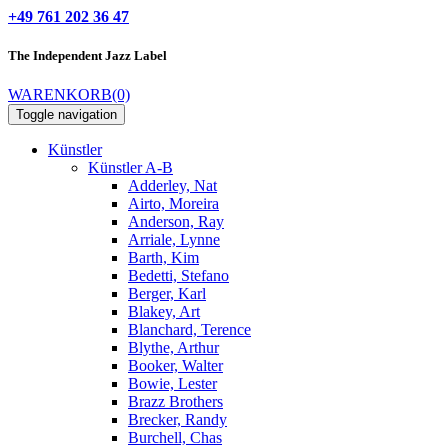
+49 761 202 36 47
The Independent
Jazz Label
WARENKORB
(0)
Toggle navigation
Künstler
Künstler A-B
Adderley, Nat
Airto, Moreira
Anderson, Ray
Arriale, Lynne
Barth, Kim
Bedetti, Stefano
Berger, Karl
Blakey, Art
Blanchard, Terence
Blythe, Arthur
Booker, Walter
Bowie, Lester
Brazz Brothers
Brecker, Randy
Burchell, Chas