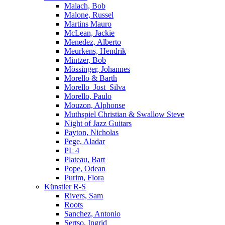
Malach, Bob
Malone, Russel
Martins Mauro
McLean, Jackie
Menedez, Alberto
Meurkens, Hendrik
Mintzer, Bob
Mössinger, Johannes
Morello & Barth
Morello_Jost_Silva
Morello, Paulo
Mouzon, Alphonse
Muthspiel Christian & Swallow Steve
Night of Jazz Guitars
Payton, Nicholas
Pege, Aladar
PL 4
Plateau, Bart
Pope, Odean
Purim, Flora
Künstler R-S
Rivers, Sam
Roots
Sanchez, Antonio
Sertso, Ingrid