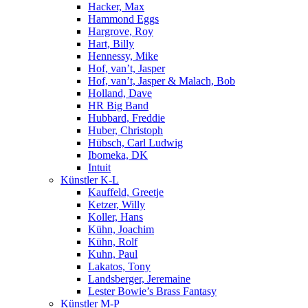
Hacker, Max
Hammond Eggs
Hargrove, Roy
Hart, Billy
Hennessy, Mike
Hof, van’t, Jasper
Hof, van’t, Jasper & Malach, Bob
Holland, Dave
HR Big Band
Hubbard, Freddie
Huber, Christoph
Hübsch, Carl Ludwig
Ibomeka, DK
Intuit
Künstler K-L
Kauffeld, Greetje
Ketzer, Willy
Koller, Hans
Kühn, Joachim
Kühn, Rolf
Kuhn, Paul
Lakatos, Tony
Landsberger, Jeremaine
Lester Bowie’s Brass Fantasy
Künstler M-P