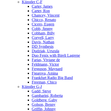
Künstler C-F
Carter, James
Carter, Ron
Chancey, Vincent
Chicco, Renato
Cicero, Eugen
Cobb, Jimmy
Cobham, Billy
Coryell, Larry
Davis, Nathan
DD Synthesis
Dudziak, Urszula
Duo Fenix with Bireli Lagrene
Farias, Viviane de
Feldmann, Victor
Ferguson, Maynard
Figarova, Amina
Frankfurt Radio Big Band
Freeman, Chico
Künstler G-J
Gadd, Steve
Gambarini, Roberta
Goldberg, Gaby
Golson, Benny
Griffin, Johnny