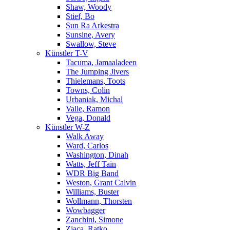
Shaw, Woody
Stief, Bo
Sun Ra Arkestra
Sunsine, Avery
Swallow, Steve
Künstler T-V
Tacuma, Jamaaladeen
The Jumping Jivers
Thielemans, Toots
Towns, Colin
Urbaniak, Michal
Valle, Ramon
Vega, Donald
Künstler W-Z
Walk Away
Ward, Carlos
Washington, Dinah
Watts, Jeff Tain
WDR Big Band
Weston, Grant Calvin
Williams, Buster
Wollmann, Thorsten
Wowbagger
Zanchini, Simone
Zjaca, Ratko