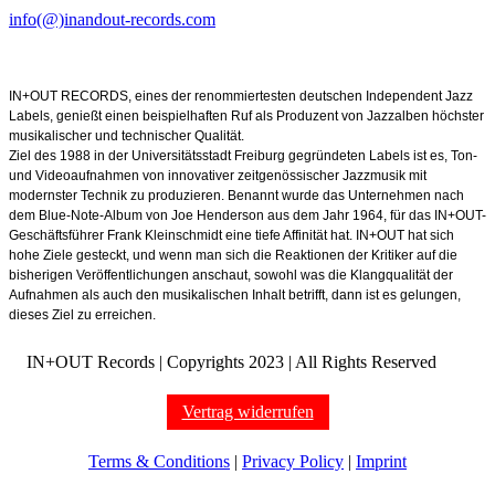
info(@)inandout-records.com
IN+OUT RECORDS, eines der renommiertesten deutschen Independent Jazz
Labels, genießt einen beispielhaften Ruf als Produzent von Jazzalben höchster
musikalischer und technischer Qualität.
Ziel des 1988 in der Universitätsstadt Freiburg gegründeten Labels ist es, Ton-
und Videoaufnahmen von innovativer zeitgenössischer Jazzmusik mit
modernster Technik zu produzieren. Benannt wurde das Unternehmen nach
dem Blue-Note-Album von Joe Henderson aus dem Jahr 1964, für das IN+OUT-
Geschäftsführer Frank Kleinschmidt eine tiefe Affinität hat. IN+OUT hat sich
hohe Ziele gesteckt, und wenn man sich die Reaktionen der Kritiker auf die
bisherigen Veröffentlichungen anschaut, sowohl was die Klangqualität der
Aufnahmen als auch den musikalischen Inhalt betrifft, dann ist es gelungen,
dieses Ziel zu erreichen.
IN+OUT Records | Copyrights
2023 | All Rights Reserved
Vertrag widerrufen
Terms & Conditions
|
Privacy Policy
|
Imprint